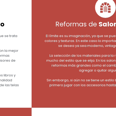
ño
Reformas de
Salo
ue se trata
El límite es su imaginación, ya que se pue
colores y texturas. En este caso lo importan
se desea ya sea moderno, vintage,
on la mejor
formas
La selección de los materiales para la
isores de
mucho del estilo que se elija. En los sa
reformas más grandes como el cambi
agregar o quitar algu
s libros y
nalidad
Sin embargo, si aún no se tiene un estil
de las telas
primero jugar con los accesorios hasta 