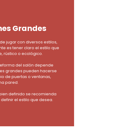
nes Grandes
de jugar con diversos estilos,
te es tener claro el estilo que
 rústico o ecológico.
 reforma del salón depende
lones grandes pueden hacerse
o de puertas o ventanas,
na pared.
o bien definido se recomienda
definir el estilo que desea.