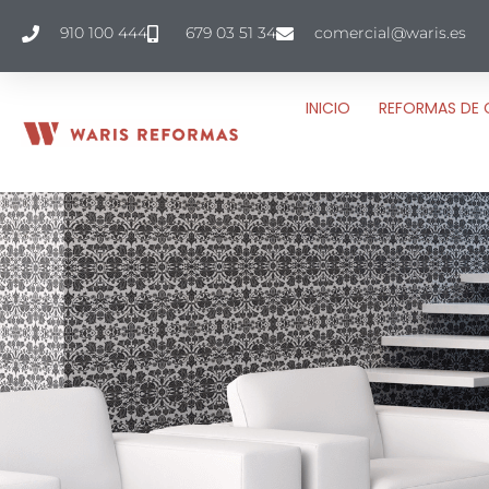
910 100 444
679 03 51 34
comercial@waris.es
INICIO
REFORMAS DE 