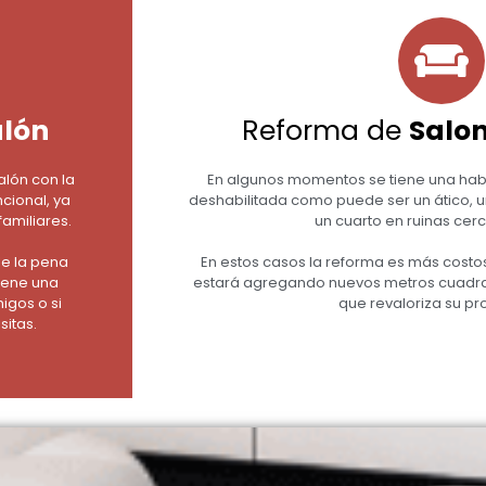
alón
Reforma de
Salon
alón con la
En algunos momentos se tiene una hab
cional, ya
deshabilitada como puede ser un ático, u
familiares.
un cuarto en ruinas cerc
le la pena
En estos casos la reforma es más costos
tiene una
estará agregando nuevos metros cuadrad
igos o si
que revaloriza su pr
sitas.