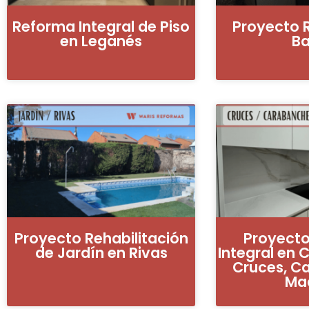
Reforma Integral de Piso
Proyecto 
en Leganés
B
Proyecto Rehabilitación
Proyect
de Jardín en Rivas
Integral en 
Cruces, C
Ma