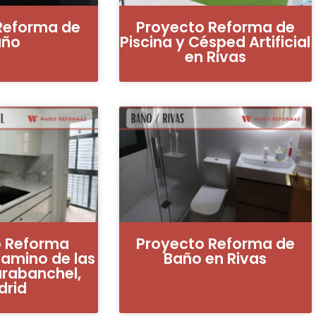
Reforma de
Proyecto Reforma de
año
Piscina y Césped Artificial
en Rivas
o Reforma
Proyecto Reforma de
Camino de las
Baño en Rivas
arabanchel,
drid