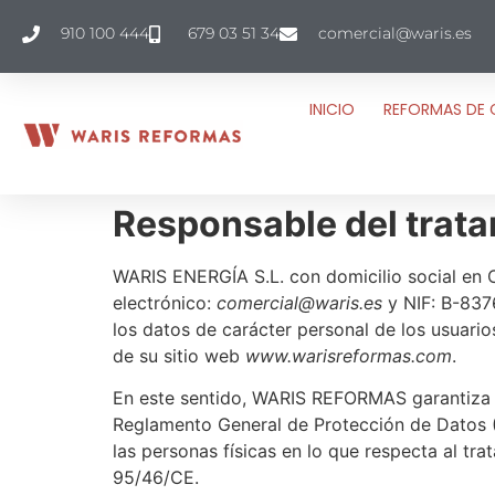
910 100 444
679 03 51 34
comercial@waris.es
INICIO
REFORMAS DE 
Responsable del trat
WARIS ENERGÍA S.L. con domicilio social en C
electrónico:
comercial@waris.es
y NIF: B-8376
los datos de carácter personal de los usuari
de su sitio web
www.warisreformas.com
.
En este sentido, WARIS REFORMAS garantiza el
Reglamento General de Protección de Datos (
las personas físicas en lo que respecta al tra
95/46/CE.