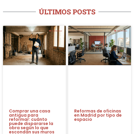
ÚLTIMOS POSTS
Comprar una casa
Reformas de oficinas
antigua para
en Madrid por tipo de
reformar: cuánto
espacio
puede dispararse la
obra según lo que
escondan sus muros