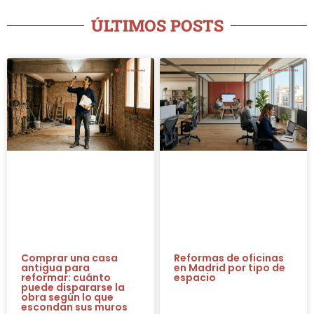
ÚLTIMOS POSTS
Comprar una casa
Reformas de oficinas
antigua para
en Madrid por tipo de
reformar: cuánto
espacio
puede dispararse la
obra según lo que
escondan sus muros